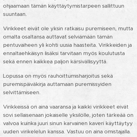
ohjaamaan tämän käyttäytymistarpeen sallittuun
suuntaan.
Virikkeet eivät ole yksin ratkaisu puremiseen, mutta
omalta osaltansa auttavat selviämään tämän
pentuvaiheen yli kohti uusia haasteita. Virikkeiden ja
ennaltaehkäisyn lisäksi tarvitaan myös koulutusta
sekä ennen kaikkea paljon kärsivällisyyttä.
Lopussa on myös rauhoittumisharjoitus sekä
puremispäiväkirja auttamaan puremissyiden
selvittämiseen.
Virikkeissä on aina vaaransa ja kaikki virikkeet eivät
sovi sellaisenaan jokaiselle yksilölle, joten tärkeää on
valvoa kuinka juuri sinun karvainen kaveri käyttäytyy
uuden virikelelun kanssa. Vastuu on aina omistajalla.