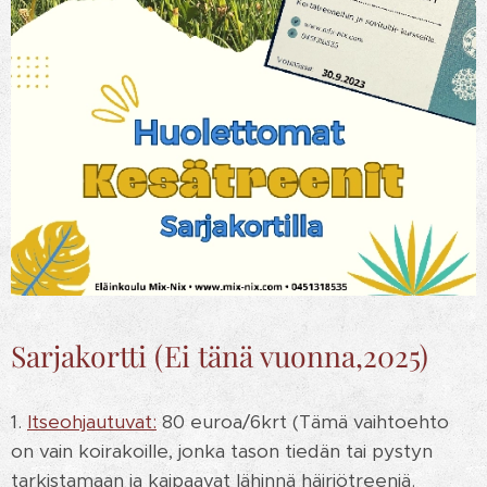
Sarjakortti (Ei tänä vuonna,2025)
1.
Itseohjautuvat:
80 euroa/6krt (Tämä vaihtoehto
on vain koirakoille, jonka tason tiedän tai pystyn
tarkistamaan ja kaipaavat lähinnä häiriötreeniä.