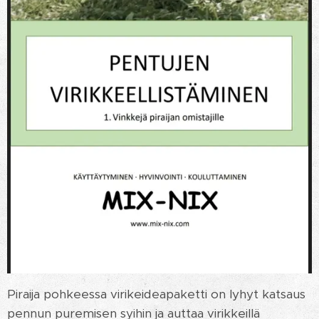
Piraija pohkeessa virikeideapaketti on lyhyt katsaus
pennun puremisen syihin ja auttaa virikkeillä