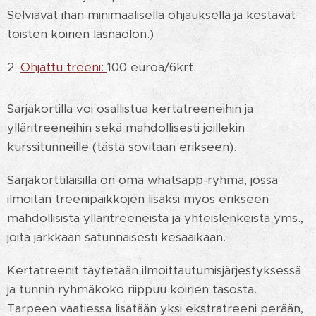
Selviävät ihan minimaalisella ohjauksella ja kestävät
toisten koirien läsnäolon.)
2.
Ohjattu treeni:
100 euroa/6krt
Sarjakortilla voi osallistua kertatreeneihin ja
ylläritreeneihin sekä mahdollisesti joillekin
kurssitunneille (tästä sovitaan erikseen).
Sarjakorttilaisilla on oma whatsapp-ryhmä, jossa
ilmoitan treenipaikkojen lisäksi myös erikseen
mahdollisista ylläritreeneistä ja yhteislenkeistä yms.,
joita järkkään satunnaisesti kesäaikaan.
Kertatreenit täytetään ilmoittautumisjärjestyksessä
ja tunnin ryhmäkoko riippuu koirien tasosta.
Tarpeen vaatiessa lisätään yksi ekstratreeni perään,