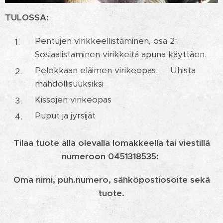
TULOSSA:
Pentujen virikkeellistäminen, osa 2:
Sosiaalistaminen virikkeitä apuna käyttäen.
Pelokkaan eläimen virikeopas: Uhista
mahdollisuuksiksi
Kissojen virikeopas
Puput ja jyrsijät
Tilaa tuote alla olevalla lomakkeella tai viestillä
numeroon 0451318535:
Oma nimi, puh.numero, sähköpostiosoite sekä
tuote.