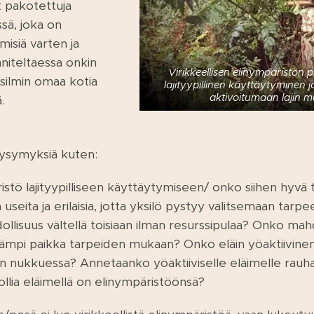
pakotettuja
sä, joka on
misiä varten ja
niteltaessa onkin
Virikkeellisen elinympäristön p
n silmin omaa kotia
lajityypillinen käyttäytyminen j
aktivoitumaan lajin m
ä.
kysymyksiä kuten:
ö lajityypilliseen käyttäytymiseen/ onko siihen hyvä til
a useita ja erilaisia, jotta yksilö pystyy valitsemaan tar
llisuus vältellä toisiaan ilman resurssipulaa? Onko mahd
mämpi paikka tarpeiden mukaan? Onko eläin yöaktiivine
 nukkuessa? Annetaanko yöaktiiviselle eläimelle rauha
ollia eläimellä on elinympäristöönsä?