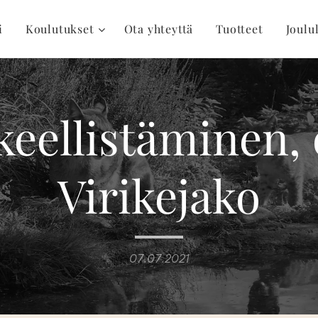
i
Koulutukset
Ota yhteyttä
Tuotteet
Joulu
keellistäminen, 
Virikejako
07.07.2021