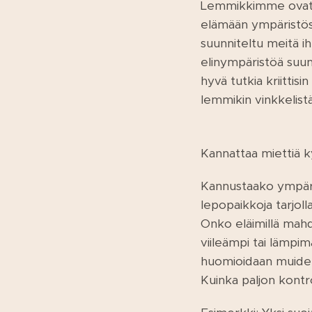
Lemmikkimme ovat 
elämään ympäristös
suunniteltu meitä ih
elinympäristöä suun
hyvä tutkia kriittisi
lemmikin vinkkelist
Kannattaa miettiä 
Kannustaako ympärist
lepopaikkoja tarjoll
Onko eläimillä mahdo
viileämpi tai lämpi
huomioidaan muiden
Kuinka paljon kontr