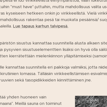
a/pesä ei luo virikkeellistä elinympäristöä, vaan lukeutu
ttuihin "must have"-juttuihin, mutta mahdollisuus valita
as kyseiseen hetkeen onkin jo virikkeellistä. Vielä viri
on mahdollisuus rakentaa pesä tai muokata pesäänsä/ suoj
aleilla.
Lue tapaus karhun talvipesä.
istön sisustus kannattaa suunnitella alusta alkaen siten
a pysyvien sisustuselementtien lisäksi on hyvä olla säil
sitten kierrätettään mielenkiinnon ylläpitämiseksi (samoin
le kannattaa suunnitella eri paikkoja valmiiksi, jotta niid
irutiinien lomassa. Tälläisiin virikkeellistämisen esivalmi
uuvien sekä tasopidikkeiden kiinnittäminen jne.
itää yhden huoneen vain
aana". Meillä sauna on toiminut