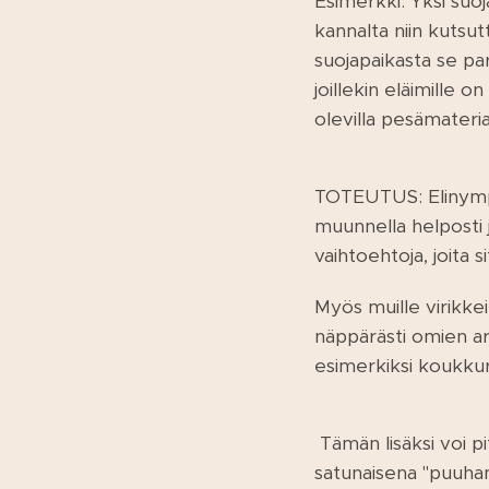
Esimerkki: Yksi suoj
kannalta niin kutsu
suojapaikasta se par
joillekin eläimille 
olevilla pesämateria
TOTEUTUS: Elinympär
muunnella helposti j
vaihtoehtoja, joita 
Myös muille virikkeil
näppärästi omien ark
esimerkiksi koukkur
Tämän lisäksi voi p
satunaisena "puuham