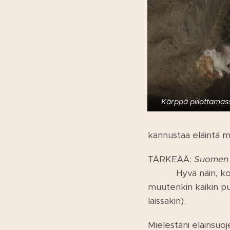
Kärppä piilottamass
kannustaa eläintä 
TÄRKEÄÄ:
Suomen la
Hyvä näin, k
muutenkin kaikin pu
laissakin).
Mielestäni eläinsuo