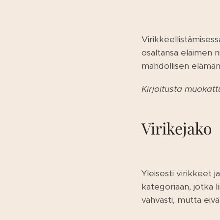
Virikkeellistämises
osaltansa eläimen n
mahdollisen elämän 
Kirjoitusta muokatt
Virikejako
Yleisesti virikkeet j
kategoriaan, jotka li
vahvasti, mutta eivä