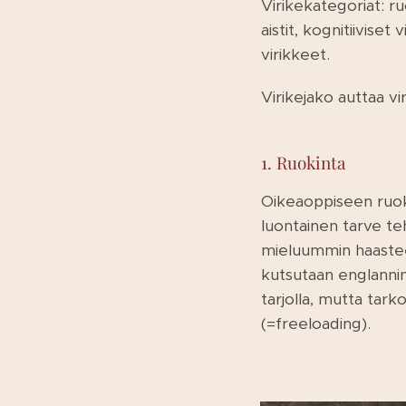
Virikekategoriat: ru
aistit, kognitiiviset 
virikkeet.
Virikejako auttaa v
1. Ruokinta
Oikeaoppiseen ruoka
luontainen tarve te
mieluummin haastee
kutsutaan englannin
tarjolla, mutta tark
(=freeloading).