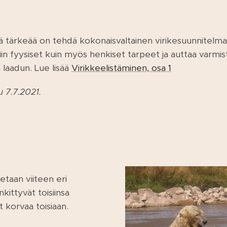
sä tärkeää on tehdä kokonaisvaltainen virikesuunnitelma
iin fyysiset kuin myös henkiset tarpeet ja auttaa varm
laadun. Lue lisää
Virikkeelistäminen, osa 1
u 7.7.2021.
aetaan viiteen eri
nkittyvät toisiinsa
t korvaa toisiaan.