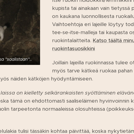
Itse ruokin hoidokkini/lemmikkini
kupista tai ainakaan vain tietyssä 
on kaukana luonnollisesta ruokailus
Vaihtoehtoja eri lajeille löytyy tod
tee-se-itse-malleja tai kaupasta o
ruokintalaitteita.
Katso täältä min
ruokintasuosikkini
a "saalistaan"..
Joillain lajeilla ruokinnassa tulee
myös tarve kätkeä ruokaa pahan p
myös näiden kätköjen hyödyntämiseen.
issa on kielletty selkärankaisten syöttäminen elävänä 
oska tämä on ehdottomasti saaliseläimen hyvinvoinnin ka
olin tarpeetonta normaaleissa olosuhteissa (poikkeuks
jelulakia tulisi tässäkin kohtaa päivittää, koska nykyt