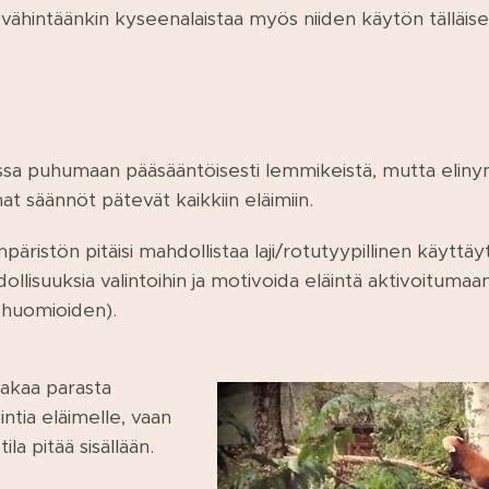
vähintäänkin kyseenalaistaa myös niiden käytön tälläis
ssa puhumaan pääsääntöisesti lemmikeistä, mutta eliny
at säännöt pätevät kaikkiin eläimiin.
mpäristön pitäisi mahdollistaa laji/rotutyypillinen käyttä
ollisuuksia valintoihin ja motivoida eläintä aktivoitumaan
n huomioiden).
 takaa parasta
ntia eläimelle, vaan
ila pitää sisällään.