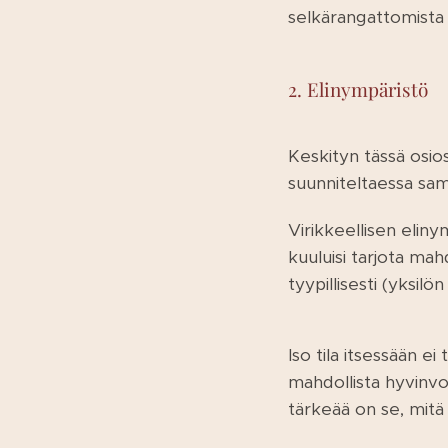
selkärangattomista 
2. Elinympäristö
Keskityn tässä osio
suunniteltaessa sam
Virikkeellisen eliny
kuuluisi tarjota mahd
tyypillisesti (yksilö
Iso tila itsessään ei
mahdollista hyvinvoi
tärkeää on se, mitä t