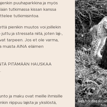
pujenkin puuhaparkkina ja myös
ään tutkimassa kissan kanssa
ttelee tutkimisintoa.
ttä pienikin muutos voi joillekin
o juttu ja stressata niitä, joten laji-,
vat tarpeen. Jos et ole varma,
 ja muista AINA eläimen
INTÄ PITÄMÄÄN HAUSKAA
.
unto ja maku ovat meille ihmisille
Ilves haistaa saav
nkin riippuu lajista ja yksilöstä,
haj