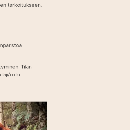
een tarkoitukseen.
mpäristöä
ytyminen. Tilan
 laji/rotu