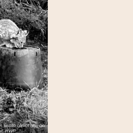
in sisällä olevat ahman
ut, HWP