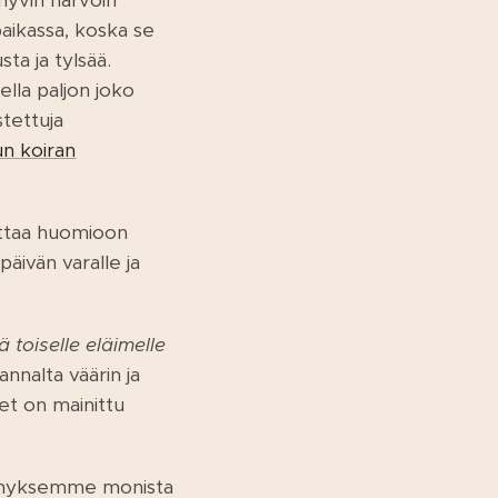
 hyvin harvoin
paikassa, koska se
ta ja tylsää.
ella paljon joko
stettuja
un koiran
 ottaa huomioon
äivän varalle ja
toiselle eläimelle
nnalta väärin ja
et on mainittu
ietämyksemme monista