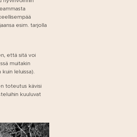
u hyvinvoinnin
 useammasta
kkeellisempää
aansa esim. tarjolla
, että sitä voi
össä muitakin
 kuin leluissa).
en toteutus kävisi
steluihin kuuluvat