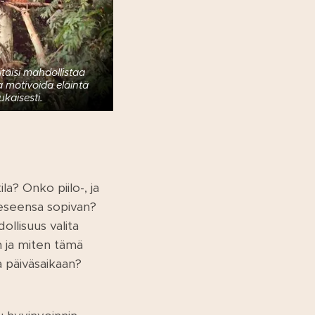
itäisi mahdollistaa
a motivoida eläintä
ukaisesti.
a? Onko piilo-, ja
peeseensa sopivan?
ollisuus valita
n ja miten tämä
 päiväsaikaan?