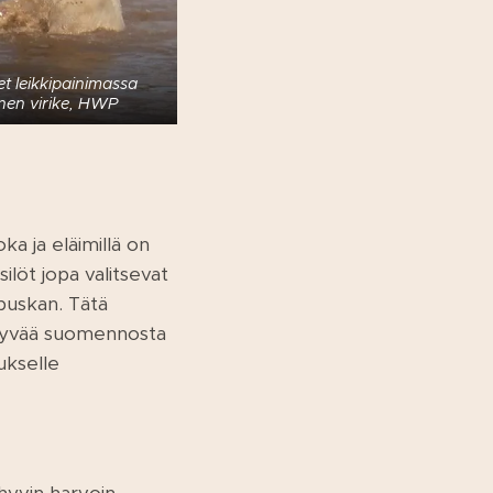
et leikkipainimassa
inen virike, HWP
a ja eläimillä on
löt jopa valitsevat
puskan. Tätä
e hyvää suomennosta
ukselle