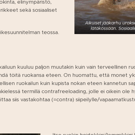
okinta, elinympäristö,
virikkeet sekä sosiaaliset
Aikuiset jääkarhu uroks
lätäkössään. Sosiaal
irikesuunnitelman teossa.
iluun kuuluu paljon muutakin kuin vain terveellinen ruok
hdä töitä ruokansa eteen. On huomattu, että monet yksi
llisen ruokailun kuin kupista nokan eteen kannetun sa
kielessä termillä contrafreeloading, jolle ei oikein ol
oittaa siis vastakohtaa (=contra) siipeilylle/vapaamatkust