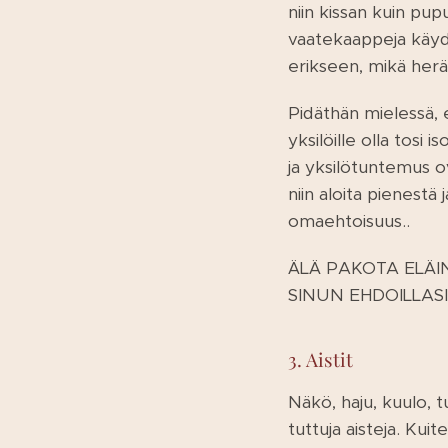
niin kissan kuin pu
vaatekaappeja käyd
erikseen, mikä herä
Pidäthän mielessä, e
yksilöille olla tosi is
ja yksilötuntemus o
niin aloita pienestä
omaehtoisuus..
ÄLÄ PAKOTA ELÄ
SINUN EHDOILLASI
3. Aistit
Näkö, haju, kuulo, t
tuttuja aisteja. Kuite