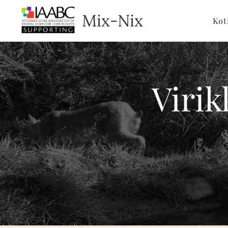
Mix-Nix
Kot
Virik