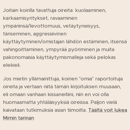
Joitain koirilla tavattuja oireita: kuolaaminen,
karkaamisyritykset, ravaaminen
ympäriinsä/levottomuus, vetäytyneisyys,
täriseminen, aggressiivinen
käyttäytyminen/omistajan lähdön estäminen, itsensä
vahingoittaminen, ympyrää pyöriminen ja muita
pakonomaisia käyttäytymismalleja sekä pelokas
elekieli.
Jos mietin yllämainittuja, koirien "omia" raportoituja
oireita ja vertaan niitä tämän kirjoituksen muusaan,
eli omaan vanhaan kissaneitiini, niin en voi olla
huomaamatta yhtäläisyyksiä oireissa. Paljon vielä
kaivataan tutkimuksia asian tiimoilta.
Täältä voit lukea
Mimin tarinan