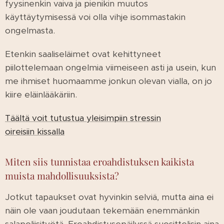
fyysinenkin vaiva ja pienikin muutos
käyttäytymisessä voi olla vihje isommastakin
ongelmasta.
Etenkin saaliseläimet ovat kehittyneet
piilottelemaan ongelmia viimeiseen asti ja usein, kun
me ihmiset huomaamme jonkun olevan vialla, on jo
kiire eläinlääkäriin.
Täältä voit tutustua yleisimpiin stressin
oireisiin kissalla
Miten siis tunnistaa eroahdistuksen kaikista
muista mahdollisuuksista?
Jotkut tapaukset ovat hyvinkin selviä, mutta aina ei
näin ole vaan joudutaan tekemään enemmänkin