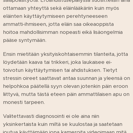
salapoliisityötä. Eroahdistusepäilyssä suosittelisin aina
ottamaan yhteyttä sekä eläinlääkäriin kuin myös
eläinten käyttäytymiseen perehtyneeseen
ammatti-ihmiseen, jotta eläin saa oikeaoppista
hoitoa mahdollisimman nopeasti eikä lisäongelmia
pääse syntymään.
Ensin mietitään yksityiskohtaisemmin tilanteita, jotta
löydetään kaava tai trikkeri, joka laukaisee ei-
toivotun käyttäytymisen tai ahdistuksen. Tietyt
stressin oireet saattavat antaa suunnan ja yleensä on
helpohkoa päätellä syyn olevan jotenkin päin eroon
liittyvä, mutta tästä eteen päin ammattilaisen apu on
monesti tarpeen.
Valitettavasti diagnosointi ei ole aina niin
yksinkertaista kuin miltä se kuulostaa ja saatetaan
joutua käyttämään jopa kameroita videoimaan mitä