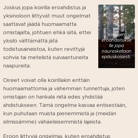
Joskus jopa koirilla eroahdistus ja
yksinoloon liittyvät muut ongelmat
saattavat jäädä huomaamatta
omistajalta, johtuen ehkä siitä, ettei
Kissojen
yksilö välttämättä jätä
eroahdistukse
lle jopa
todistusaineistoa, kuten revittyjä
naureskellaan
sohvia tai metelistä suivaantuneita
epäuskoisesti.
.
naapureita.
Oireet voivat olla koirillakin erittäin
huomaamattomia ja vähemmän tunnettuja, joten
omistajan on hankala niitä edes yhdistää
ahdistukseen. Tämä ongelma kasvaa entisestään,
kun puhutaan muista pienemmistä ja (meidän
silmissämme) vähäeleisemmistä lajeista.
Eroon liittyviä ongelmia, kuten eroahdistus