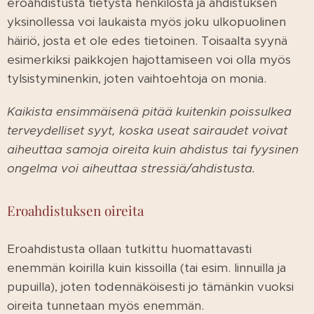
eroahdistusta tietystä henkilöstä ja ahdistuksen
yksinollessa voi laukaista myös joku ulkopuolinen
häiriö, josta et ole edes tietoinen. Toisaalta syynä
esimerkiksi paikkojen hajottamiseen voi olla myös
tylsistyminenkin, joten vaihtoehtoja on monia.
Kaikista ensimmäisenä pitää kuitenkin poissulkea
terveydelliset syyt, koska useat sairaudet voivat
aiheuttaa samoja oireita kuin ahdistus tai fyysinen
ongelma voi aiheuttaa stressiä/ahdistusta.
Eroahdistuksen oireita
Eroahdistusta ollaan tutkittu huomattavasti
enemmän koirilla kuin kissoilla (tai esim. linnuilla ja
pupuilla), joten todennäköisesti jo tämänkin vuoksi
oireita tunnetaan myös enemmän.