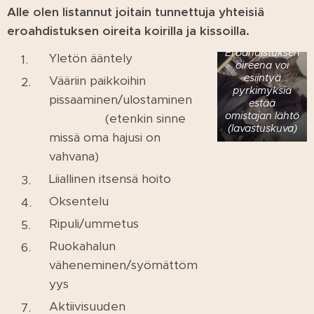
Alle olen listannut joitain tunnettuja yhteisiä
eroahdistuksen oireita koirilla ja kissoilla.
Eroahdistuksen
Yletön ääntely
oireena voi
esiintyä
Vääriin paikkoihin
pyrkimyksiä
pissaaminen/ulostaminen
estää
omistajan lähtö
(etenkin sinne
(lavastuskuva)
missä oma hajusi on
vahvana)
Liiallinen itsensä hoito
Oksentelu
Ripuli/ummetus
Ruokahalun
väheneminen/syömättöm
yys
Aktiivisuuden