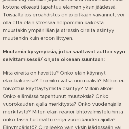
kotona oikeasti tapahtuu eläimen yksin jäädessä.
Toisaalta jos eroahdistus on jo pitkään vaivannut, voi
olla että eläin stressaa helpommin kaikesta
muustakin ympärillään ja stressin oireita esiintyy
muutenkin kuin eroon liittyen.
Muutamia kysymyksiä, jotka saattavat auttaa syyn
selvittämisessä/ ohjata oikeaan suuntaan:
Mitä oireita on havaittu? Onko eläin käynnyt
eläinlääkärissä? Toimiiko vatsa normaalisti? Milloin ei-
toivottua käyttäytymistä esiintyy? Milloin alkoi?
Onko elämässä tapahtunut muutoksia? Onko
vuorokauden ajalla merkitystä? Onko vuodenajalla
merkitystä? Miten eläin reagoi lähtövalmisteluihin ja
onko tässä huomattu eroja vuorokauden ajoilla?
Elinympäristö? Oireileeko vain yksin jäädessään vai