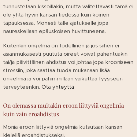
tunnustetaan kissoillakin, mutta valitettavasti tämä ei
ole yhtä hyvin kansan tiedossa kuin koirien
tapauksessa. Monesti tälle ajatukselle jopa
naureskellaan epäuskoisen huvittuneena.
Kuitenkin ongelma on todellinen ja jos siihen ei
asianmukaisesti puututa oireet voivat pahentuakin
tai/ja päivittäinen ahdistus voi johtaa jopa krooniseen
stressiin, joka saattaa tuoda mukanaan lisää
ongelmia ja voi pahimmillaan vaikuttaa fyysiseen
terveyteenkin.
Ota yhteyttä
On olemassa muitakin eroon liittyviä ongelmia
kuin vain eroahdistus
Monia eroon liittyviä ongelmia kutsutaan kansan
kielellä eroahdistukseksi.